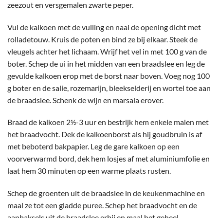
zeezout en versgemalen zwarte peper.
Vul de kalkoen met de vulling en naai de opening dicht met
rolladetouw. Kruis de poten en bind ze bij elkaar. Steek de
vleugels achter het lichaam. Wrijf het vel in met 100 g van de
boter. Schep de ui in het midden van een braadslee en leg de
gevulde kalkoen erop met de borst naar boven. Voeg nog 100
g boter en de salie, rozemarijn, bleekselderij en wortel toe aan
de braadslee. Schenk de wijn en marsala erover.
Braad de kalkoen 2½-3 uur en bestrijk hem enkele malen met
het braadvocht. Dek de kalkoenborst als hij goudbruin is af
met beboterd bakpapier. Leg de gare kalkoen op een
voorverwarmd bord, dek hem losjes af met aluminiumfolie en
laat hem 30 minuten op een warme plaats rusten.
Schep de groenten uit de braadslee in de keukenmachine en
maal ze tot een gladde puree. Schep het braadvocht en de
aanbaksels uit de braadslee erbij en maal het geheel