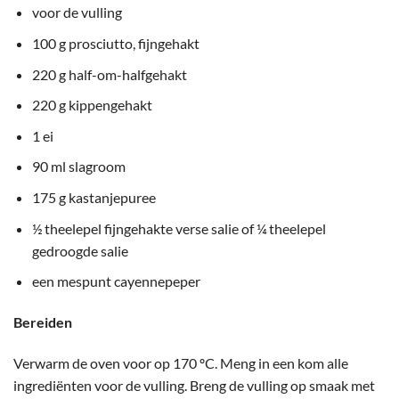
voor de vulling
100 g prosciutto, fijngehakt
220 g half-om-halfgehakt
220 g kippengehakt
1 ei
90 ml slagroom
175 g kastanjepuree
½ theelepel fijngehakte verse salie of ¼ theelepel
gedroogde salie
een mespunt cayennepeper
Bereiden
Verwarm de oven voor op 170 ºC. Meng in een kom alle
ingrediënten voor de vulling. Breng de vulling op smaak met