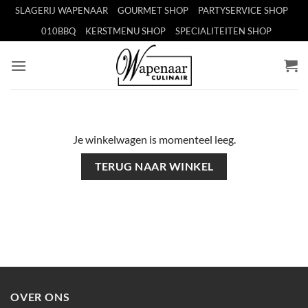
Ga
SLAGERIJ WAPENAAR
GOURMET SHOP
PARTYSERVICE SHOP
naar
010BBQ
KERSTMENU SHOP
SPECIALITEITEN SHOP
inhoud
Je winkelwagen is momenteel leeg.
TERUG NAAR WINKEL
OVER ONS