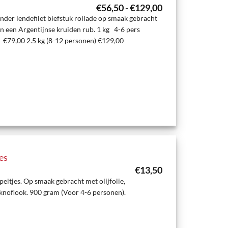
Prijsklasse:
€
56,50
-
€
129,00
€56,50
nder lendefilet biefstuk rollade op smaak gebracht
tot
en een Argentijnse kruiden rub. 1 kg 4-6 pers
€129,00
) €79,00 2.5 kg (8-12 personen) €129,00
es
€
13,50
eltjes. Op smaak gebracht met olijfolie,
 knoflook. 900 gram (Voor 4-6 personen).