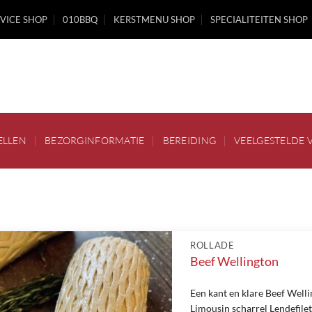
VICE SHOP
010BBQ
KERSTMENU SHOP
SPECIALITEITEN SHOP
ELLEN
BEZORGINFORMATIE
BEREIDING
VEELGESTELDE 
ROLLADE
Beef Wellington
Een kant en klare Beef Welli
Limousin scharrel Lendefile