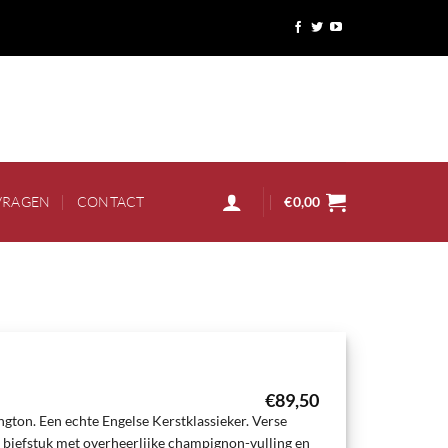
VRAGEN
CONTACT
€
0,00
€
89,50
ngton. Een echte Engelse Kerstklassieker. Verse
t biefstuk met overheerlijke champignon-vulling en