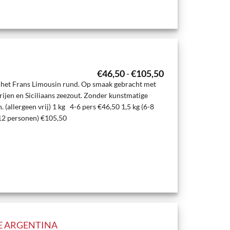
Prijsklasse:
€
46,50
-
€
105,50
€46,50
n het Frans Limousin rund. Op smaak gebracht met
tot
rijen en Siciliaans zeezout. Zonder kunstmatige
€105,50
. (allergeen vrij) 1 kg 4-6 pers €46,50 1,5 kg (6-8
-12 personen) €105,50
E ARGENTINA